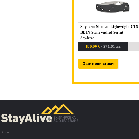
Spyderco Shaman Lightweight CTS
BD1N Stonewashed Serrat
Spyderco
190.00 €
/ 371.61 лв.
За нас