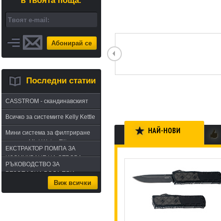
в твоята поща.
Абонирай се
Последни статии
CASSTROM - скандинавският
път в оцеляването или
Всичко за системите Kelly Kettle
бушкрафт по лапландски
НАЙ-НОВИ
Мини система за филтриране
на вода Mini Water Filter
ЕКСТРАКТОР ПОМПА ЗА
ИЗСМУКВАНЕ НА ОТРОВА -
РЪКОВОДСТВО ЗА
комплект за извличане на
БЕЗОПАСНА ВОДА ПРИ
отрова
Виж всички
ПЪТУВАНЕ