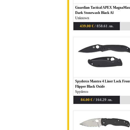
Guardian Tactical APEX MagnaMax
Dark Stonewash Black Al
Unknown
439.00 €
/ 858.61 лв.
Spyderco Mantra 4 Liner Lock Fron
Flipper Black Oxide
Spyderco
84.00 €
/ 164.29 лв.