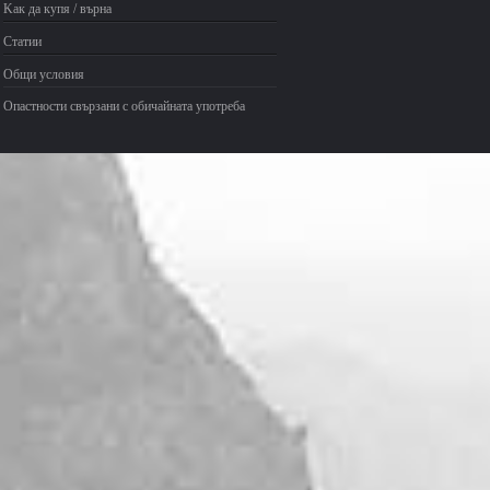
Kак да купя / върна
Статии
Общи условия
Опастности свързани с обичайната употреба