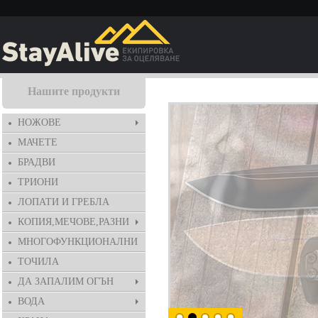
Нашите продукти
НОЖОВЕ
МАЧЕТЕ
БРАДВИ
ТРИОНИ
ЛОПАТИ И ГРЕБЛА
КОПИЯ,МЕЧОВЕ,РАЗНИ
МНОГОФУНКЦИОНАЛНИ
ТОЧИЛА
ДА ЗАПАЛИМ ОГЪН
ВОДА