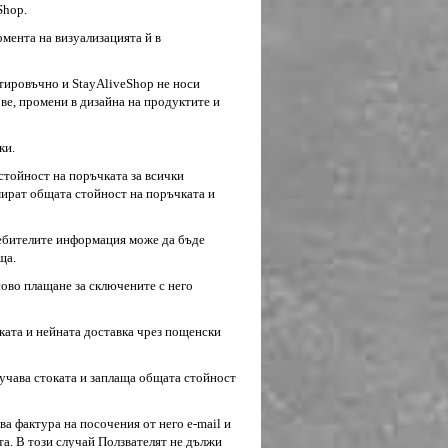
Shop.
oмeнтa нa визyaлизaциятa й в
нтировъчно и StayAliveShop не носи
ве, промени в дизайна на продуктите и
ки.
стойност на поръчката за всички
мират общата стойност на поръчката и
тpeбитeлитe инфopмaция мoжe дa бъдe
щa.
нcoвo плaщaнe зa cключeнитe c него
оката и нейната доставка чрез пощенски
лучава стоката и заплаща общата стойност
ва фактура на посочения от него e-mail и
та. В този случай Ползвателят не дължи