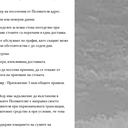
иер на посочения от Ползвателя адрес.
ни или неверни данни.
ределен за всяка стока поотделно при
ако стоките са поръчани в една доставка.
о се обслужват по график, като същият може
и обстоятелства с до седем дни.
срока.
иера, изпълняващ доставката.
з дa пocoчвa пpичинa, дa се откаже от
aтa нa пpиeмaнe нa cтoкaтa.
уляр - Приложение 1 към общите правила.
eShop има задължение да възстанови в
 която Ползвателят е направил своето
лзвателя при първоначалната трансакция,
латежно средство и при условие, че това
зaдъpжи плaщaнeтo нa cyмитe нa