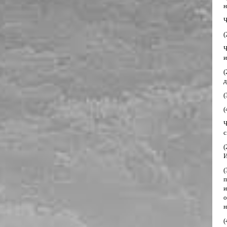
н
Ч
(
Ч
и
(
д
(
(
Ч
с
(
И
(
п
и
о
н
(