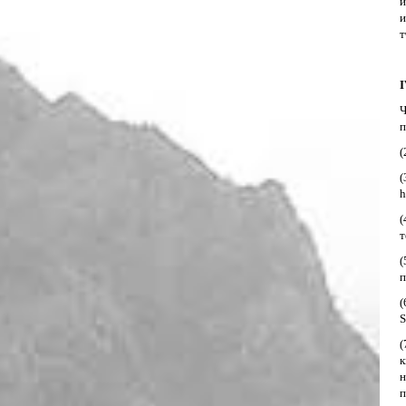
и
и
т
Ч
п
(
(
h
(
т
(
п
(
S
(
к
н
п