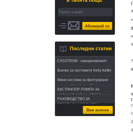
в твоята поща.
(
A
т
Абонирай се
ф
г
У
Последни статии
CASSTROM - скандинавският
7
път в оцеляването или
8
Всичко за системите Kelly Kettle
бушкрафт по лапландски
Мини система за филтриране
на вода Mini Water Filter
І
ЕКСТРАКТОР ПОМПА ЗА
Ч
ИЗСМУКВАНЕ НА ОТРОВА -
РЪКОВОДСТВО ЗА
Π
комплект за извличане на
БЕЗОПАСНА ВОДА ПРИ
c
отрова
Виж всички
ПЪТУВАНЕ
1
2
3