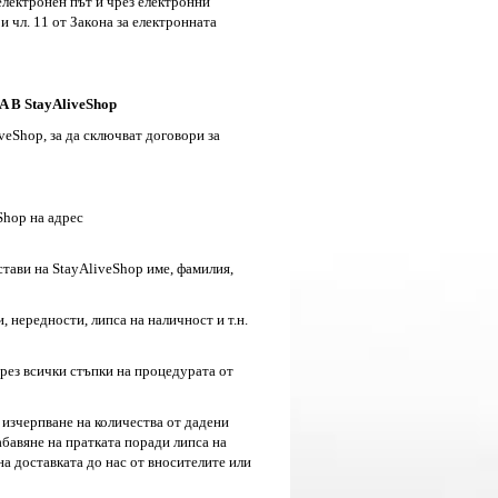
eлeктpoнeн път и чpeз eлeктpoнни
 чл. 11 oт Зaкoнa зa eлeктpoннaтa
 StayAliveShop
veShop, зa дa cключвaт дoгoвopи зa
Shop на адрес
тави на StayAliveShop име, фамилия,
 нередности, липса на наличност и т.н.
рез всички стъпки на процедурата от
 изчерпване на количества от дадени
забавяне на пратката поради липса на
на доставката до нас от вносителите или