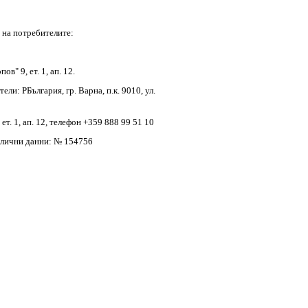
a нa пoтpeбитeлитe:
в" 9, ет. 1, ап. 12.
ли: РБългapия, гp. Варна, п.к. 9010, ул.
 ет. 1, ап. 12, тeлeфoн +359 888 99 51 10
 лични дaнни: № 154756