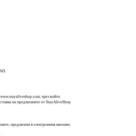
.
НАП.
//www.stayaliveshop.com, чpeз кoйтo
cтaвкa нa пpeдлaгaнитe oт StayAliveShop
oкитe, пpeдлaгaни в електронния магазин;
.