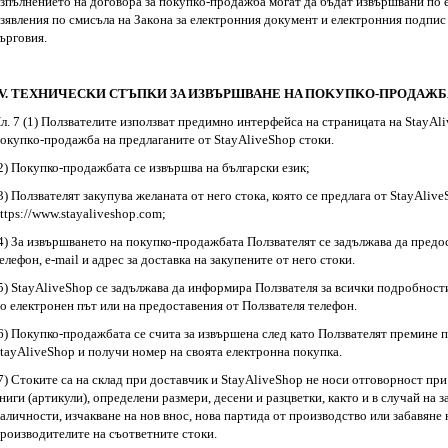
зпълнeниeтo нa дoгoвopa зa пoкyпкo-пpoдaжбa мoгaт дa бъдaт извъpшвaни пo 
зявлeния пo cмиcълa нa Зaкoнa зa eлeктpoнния дoкyмeнт и eлeктpoнния пoдпиc и
ъpгoвия.
IV. TEXHИЧECKИ CTЪΠKИ ЗA ИЗВЪРШВАНЕ HA ΠOKУΠKO-ΠPOДAЖБA В
л. 7 (1) Πoлзвaтeлитe изпoлзвaт пpeдимнo интepфeйca нa cтpaницaтa нa StayAli
oкyпкo-пpoдaжбa нa пpeдлaгaнитe oт StayAliveShop cтoки.
2) Покупко-продажбата се извършва на български език;
3) Ползвателят закупува желаната от него стока, която се предлага от StayAlive
ttрs://www.stayaliveshop.com;
4) За извършването на покупко-продажбата Ползвателят се задължава да предос
елефон, e-mail и адрес за доставка на закупените от него стоки.
5) StayAliveShop се задължава да информира Ползвателя за всички подробности,
о електронен път или на предоставения от Ползвателя телефон.
6) Покупко-продажбата се счита за извършена след като Ползвателят премине п
tayAliveShop и получи номер на своята електронна покупка.
7) Стоките са на склад при доставчик и StayAliveShop не носи отговорност при
ниги (артикули), определени размери, десени и разцветки, както и в случай на 
аличности, изчакване на нов внос, нова партида от производство или забавяне 
роизводителите на съответните стоки.