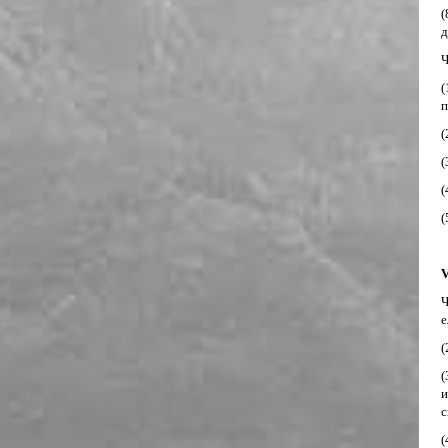
(
д
Ч
(
п
(
(
(
(
Ч
е
(
(
и
c
(