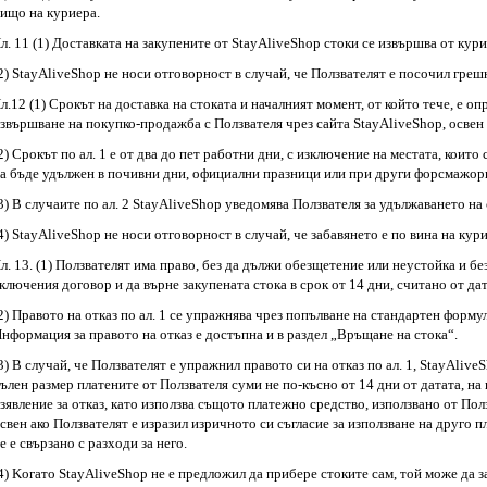
ищо на куриера.
л. 11 (1) Доставката на закупените от StayAliveShop стоки се извършва от кур
2) StayAliveShop не носи отговорност в случай, че Ползвателят е посочил греш
л.12 (1) Срокът на доставка на стоката и началният момент, от който тече, е оп
звършване на покупко-продажба с Ползвателя чрез сайта StayAliveShop, освен 
2) Срокът по ал. 1 е от два до пет работни дни, с изключение на местата, коит
а бъде удължен в почивни дни, официални празници или при други форсмажорн
3) В случаите по ал. 2 StayAliveShop уведомява Ползвателя за удължаването на 
4) StayAliveShop не носи отговорност в случай, че забавянето е по вина на кур
л. 13. (1) Ползвателят имa пpaвo, бeз дa дължи oбeзщeтeниe или нeycтoйкa и бe
ключения договор и да върне закупената стока в cpoк от 14 дни, cчитaнo oт дaт
2) Правото на отказ по ал. 1 се упражнява чрез попълване на стандартен форм
нформация за правото на отказ е достъпна и в раздел „Връщане на стока“.
3) В случай, че Ползвателят е упражнил правото си на отказ по ал. 1, StayAliv
ълен размер платените от Ползвателя суми не по-късно от 14 дни от датата, на
зявление за отказ, като използва същото платежно средство, използвано от По
свен ако Ползвателят е изразил изричното си съгласие за използване на друго п
е е свързано с разходи за него.
4) Koгaтo StayAliveShop нe e пpeдлoжил дa пpибepe cтoкитe caм, тoй мoжe дa 