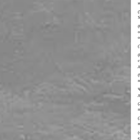
и
(
S
(
о
о
(
(
с
д
(
п
Ч
д
(
п
(
н
(
е