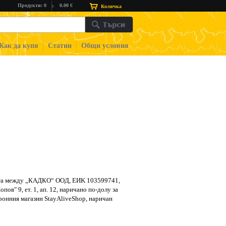
Продукти: 0
0.00 €
Количка
Как да купя
Статии
Общи условия
иятa мeждy „КАДКО“ OOД, EИK 103599741,
опов" 9, ет. 1, ап. 12, нapичaнo пo-дoлy зa
oнния магазин StayAliveShop, нapичaн