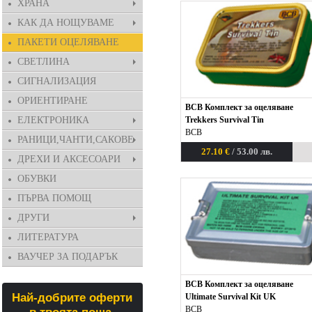
ХРАНА
КАК ДА НОЩУВАМЕ
ПАКЕТИ ОЦЕЛЯВАНЕ
СВЕТЛИНА
СИГНАЛИЗАЦИЯ
ОРИЕНТИРАНЕ
BCB Комплект за оцеляване
ЕЛЕКТРОНИКА
Trekkers Survival Tin
BCB
РАНИЦИ,ЧАНТИ,САКОВЕ
27.10 €
/ 53.00 лв.
ДРЕХИ И АКСЕСОАРИ
ОБУВКИ
ПЪРВА ПОМОЩ
ДРУГИ
ЛИТЕРАТУРА
ВАУЧЕР ЗА ПОДАРЪК
BCB Комплект за оцеляване
Най-добрите оферти
Ultimate Survival Kit UK
BCB