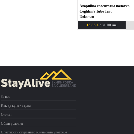
Аварийно спасителна палатка
Coghlan's Tube Tent
Unknown
15.85 €
/ 31.00 лв.
За нас
Kак да купя / върна
Статии
Общи условия
Опастности свързани с обичайната употреба