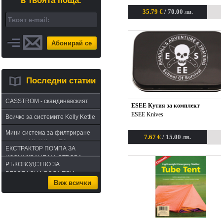
в твоята поща.
35.79 €
/ 70.00 лв.
Абонирай се
Последни статии
CASSTROM - скандинавският
ESEE Кутия за комплект
път в оцеляването или
ESEE Knives
Всичко за системите Kelly Kettle
бушкрафт по лапландски
Мини система за филтриране
7.67 €
/ 15.00 лв.
на вода Mini Water Filter
ЕКСТРАКТОР ПОМПА ЗА
ИЗСМУКВАНЕ НА ОТРОВА -
РЪКОВОДСТВО ЗА
комплект за извличане на
БЕЗОПАСНА ВОДА ПРИ
отрова
Виж всички
ПЪТУВАНЕ