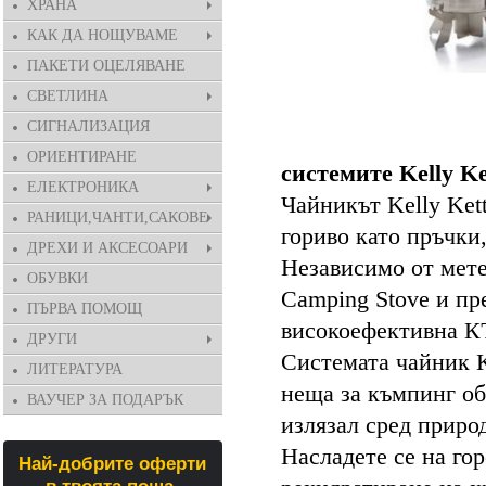
ХРАНА
КАК ДА НОЩУВАМЕ
ПАКЕТИ ОЦЕЛЯВАНЕ
СВЕТЛИНА
СИГНАЛИЗАЦИЯ
Варете вода 
ОРИЕНТИРАНЕ
системите Kelly Ket
ЕЛЕКТРОНИКА
Чайникът Kelly Ket
РАНИЦИ,ЧАНТИ,САКОВЕ
гориво като пръчки,
ДРЕХИ И АКСЕСОАРИ
Независимо от мете
ОБУВКИ
Camping Stove и пр
ПЪРВА ПОМОЩ
високоефективна
ДРУГИ
Системата чайник Ke
ЛИТЕРАТУРА
неща за къмпинг об
ВАУЧЕР ЗА ПОДАРЪК
излязал сред приро
Насладете се на гор
Най-добрите оферти