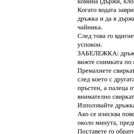
комина (държи, клон
Когато водата заври
дръжка и да я държ
чайника.
След това го вдигне
успокои.
ЗАБЕЛЕЖКА: дръжка
вижте снимката по 
Премахнете свиркат
след което с другат
пръстен, а палеца 
внимателно свиркат
Използвайте дръжка
Ако се изисква пове
около минута, преди
Поставете го обратн