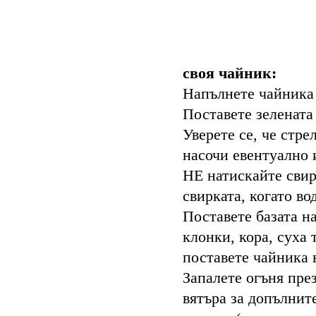
Следвайте т
своя чайник:
Напълнете чайника 
Поставете зелената
Уверете се, че стре
насочи евентуално 
НЕ натискайте свир
свирката, когато во
Поставете базата н
клонки, кора, суха 
поставете чайника 
Запалете огъня пре
вятъра за допълнит