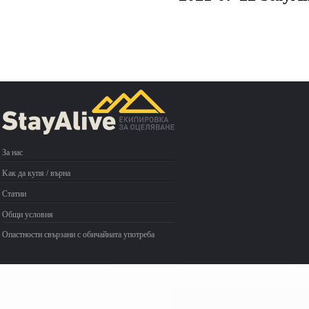
За нас
Kак да купя / върна
Статии
Общи условия
Опастности свързани с обичайната употреба