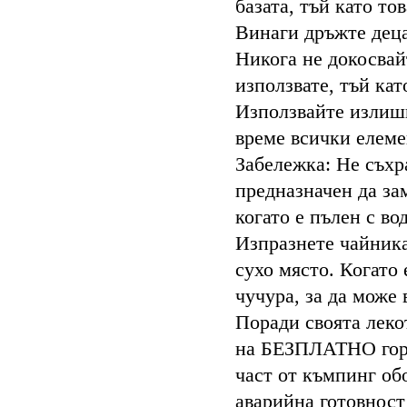
базата, тъй като то
Винаги дръжте децат
Никога не докосвайт
използвате, тъй ка
Използвайте излишн
време всички елеме
Забележка: Не съхр
предназначен да зам
когато е пълен с вод
Изпразнете чайника
сухо място. Когато 
чучура, за да може 
Поради своята леко
на БЕЗПЛАТНО горив
част от къмпинг обо
аварийна готовност