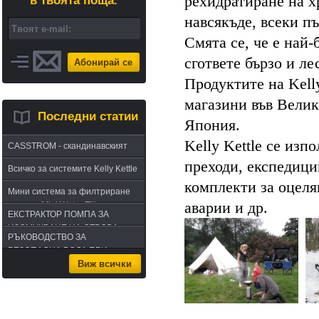
рехидратиране на хр
в твоята поща.
навсякъде, всеки пъ
Смята се, че е най-
сгответе бързо и л
Абонирай се
Продуктите на Kelly
магазини във Велик
Последни статии
Япония.
Kelly Kettle се изп
CASSTROM - скандинавският
път в оцеляването или
преходи, експедици
Всичко за системите Kelly Kettle
бушкрафт по лапландски
комплекти за оцеля
Мини система за филтриране
аварии и др.
на вода Mini Water Filter
ЕКСТРАКТОР ПОМПА ЗА
ИЗСМУКВАНЕ НА ОТРОВА -
РЪКОВОДСТВО ЗА
комплект за извличане на
БЕЗОПАСНА ВОДА ПРИ
отрова
Виж всички
ПЪТУВАНЕ