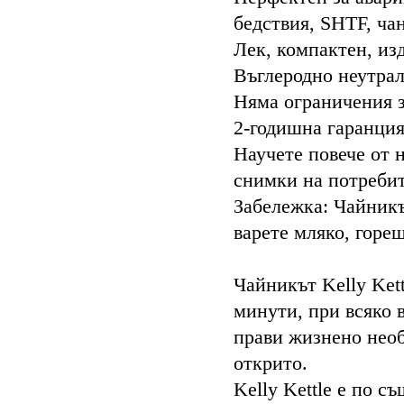
бедствия, SHTF, чан
Лек, компактен, из
Въглеродно неутрале
Няма ограничения за
2-годишна гаранция
Научете повече от 
снимки на потребит
Забележка: Чайникъ
варете мляко, горе
НАЧИН
Чайникът Kelly Kett
минути, при всяко в
прави жизнено необ
открито.
Kelly Kettle е по с