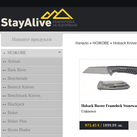
Нашите продукти
Начало
»
НОЖОВЕ
»
Hoback Knive
НОЖОВЕ
Artisan
Bark River
Benchmade
Bestech Knives
Benchmark Knives
Blackjack
Hoback Buster Framelock Stonewa
Unknown
Boker
Boker Plus
971.45 €
/ 1899.99 лв.
Brous Blades