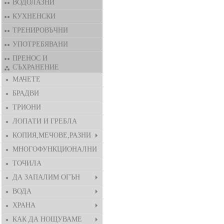
ВОДОЛАЗНИ
КУХНЕНСКИ
ТРЕНИРОВЪЧНИ
УПОТРЕБЯВАНИ
ПРЕНОС И
СЪХРАНЕНИЕ
МАЧЕТЕ
БРАДВИ
ТРИОНИ
ЛОПАТИ И ГРЕБЛА
КОПИЯ,МЕЧОВЕ,РАЗНИ
МНОГОФУНКЦИОНАЛНИ
ТОЧИЛА
ДА ЗАПАЛИМ ОГЪН
ВОДА
ХРАНА
КАК ДА НОЩУВАМЕ