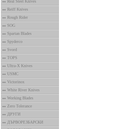
Real Steel Knives
Reiff Knives
Rough Rider
SOG
Spartan Blades
Spyderco
Svord
TOPS
Ultra-X Knives
USMC
Victorinox
White River Knives
Working Blades
Zero Tolerance
ДРУГИ
ДЪРВОРЕЗБАРСКИ