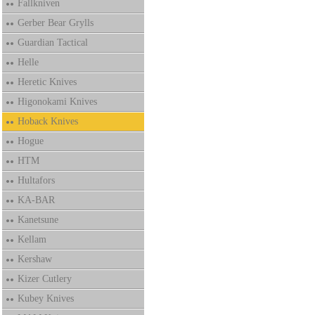
Fallkniven
Gerber Bear Grylls
Guardian Tactical
Helle
Heretic Knives
Higonokami Knives
Hoback Knives
Hogue
HTM
Hultafors
KA-BAR
Kanetsune
Kellam
Kershaw
Kizer Cutlery
Kubey Knives