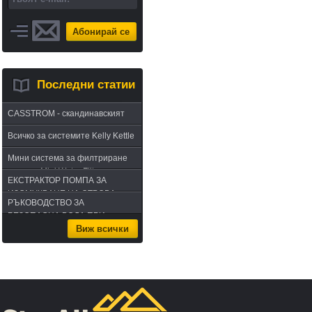
Абонирай се
Последни статии
CASSTROM - скандинавският
път в оцеляването или
Всичко за системите Kelly Kettle
бушкрафт по лапландски
Мини система за филтриране
на вода Mini Water Filter
ЕКСТРАКТОР ПОМПА ЗА
ИЗСМУКВАНЕ НА ОТРОВА -
РЪКОВОДСТВО ЗА
комплект за извличане на
БЕЗОПАСНА ВОДА ПРИ
отрова
Виж всички
ПЪТУВАНЕ