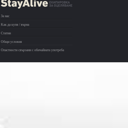
За нас
Kак да купя / върна
Статии
Общи условия
Опастности свързани с обичайната употреба