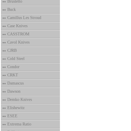
Brusletto
Buck
Camillus Les Stroud
Case Knives
CASSTROM
Cavol Knives
CJRB
Cold Steel
Condor
CRKT
Damascus
Dawson
Demko Knives
Elishewitz
ESEE
Extrema Ratio