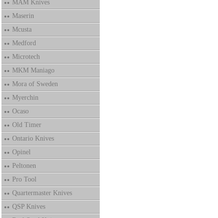
MAM Knives
Maserin
Mcusta
Medford
Microtech
MKM Maniago
Mora of Sweden
Myerchin
Ocaso
Old Timer
Ontario Knives
Opinel
Peltonen
Pro Tool
Quartermaster Knives
QSP Knives