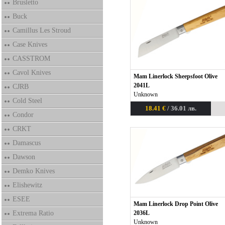
Brusletto
Buck
Camillus Les Stroud
Case Knives
CASSTROM
Cavol Knives
Mam Linerlock Sheepsfoot Olive
2041L
CJRB
Unknown
Cold Steel
18.41 €
/ 36.01 лв.
Condor
CRKT
Damascus
Dawson
Demko Knives
Elishewitz
ESEE
Mam Linerlock Drop Point Olive
Extrema Ratio
2036L
Unknown