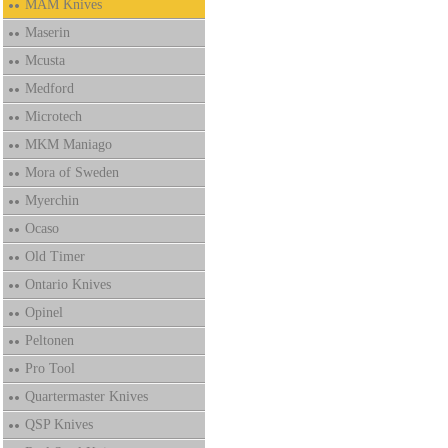
MAM Knives
Maserin
Mcusta
Medford
Microtech
MKM Maniago
Mora of Sweden
Myerchin
Ocaso
Old Timer
Ontario Knives
Opinel
Peltonen
Pro Tool
Quartermaster Knives
QSP Knives