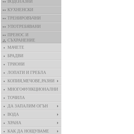
ВОДОЛАЗНИ
КУХНЕНСКИ
ТРЕНИРОВЪЧНИ
УПОТРЕБЯВАНИ
ПРЕНОС И
СЪХРАНЕНИЕ
МАЧЕТЕ
БРАДВИ
ТРИОНИ
ЛОПАТИ И ГРЕБЛА
КОПИЯ,МЕЧОВЕ,РАЗНИ
МНОГОФУНКЦИОНАЛНИ
ТОЧИЛА
ДА ЗАПАЛИМ ОГЪН
ВОДА
ХРАНА
КАК ДА НОЩУВАМЕ