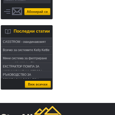
Абонирай се
Последни статии
CASSTROM - скандинавският
път в оцеляването или
Всичко за системите Kelly Kettle
бушкрафт по лапландски
Мини система за филтриране
на вода Mini Water Filter
ЕКСТРАКТОР ПОМПА ЗА
ИЗСМУКВАНЕ НА ОТРОВА -
РЪКОВОДСТВО ЗА
комплект за извличане на
БЕЗОПАСНА ВОДА ПРИ
отрова
Виж всички
ПЪТУВАНЕ