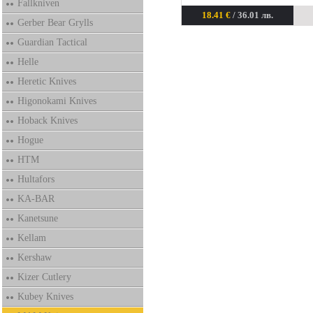
Fallkniven
18.41 €
/ 36.01 лв.
Gerber Bear Grylls
Guardian Tactical
Helle
Heretic Knives
Higonokami Knives
Hoback Knives
Hogue
HTM
Hultafors
KA-BAR
Kanetsune
Kellam
Kershaw
Kizer Cutlery
Kubey Knives