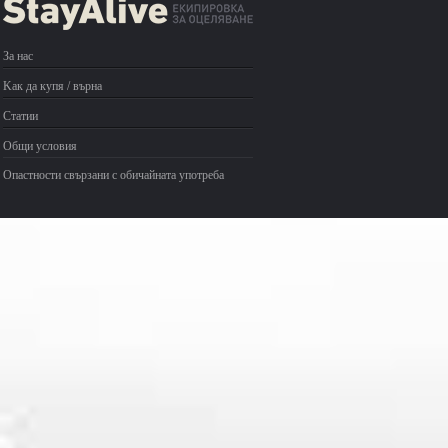
За нас
Kак да купя / върна
Статии
Общи условия
Опастности свързани с обичайната употреба