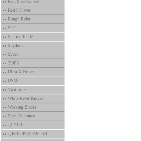
Real Steel Knives
Reiff Knives
Rough Rider
SOG
Spartan Blades
Spyderco
Svord
TOPS
Ultra-X Knives
USMC
Victorinox
White River Knives
Working Blades
Zero Tolerance
ДРУГИ
ДЪРВОРЕЗБАРСКИ