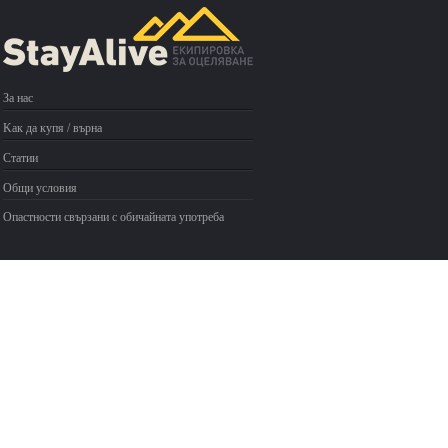
За нас
Kак да купя / върна
Статии
Общи условия
Опастности свързани с обичайната употреба