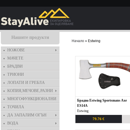
Нашите продукти
Начало
» Еstwing
НОЖОВЕ
МАЧЕТЕ
БРАДВИ
ТРИОНИ
ЛОПАТИ И ГРЕБЛА
КОПИЯ,МЕЧОВЕ,РАЗНИ
МНОГОФУНКЦИОНАЛНИ
Брадва Estwing Sportsmans Axe
ES14A
ТОЧИЛА
Еstwing
ДА ЗАПАЛИМ ОГЪН
79.76 €
ВОДА