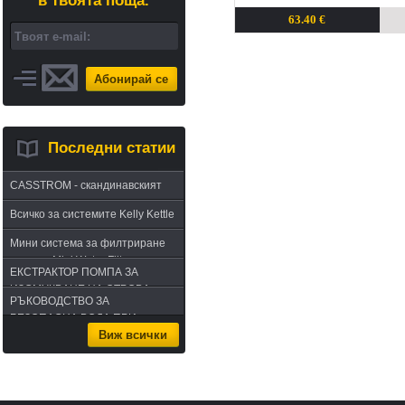
в твоята поща.
63.40 €
Абонирай се
Последни статии
CASSTROM - скандинавският
път в оцеляването или
Всичко за системите Kelly Kettle
бушкрафт по лапландски
Мини система за филтриране
на вода Mini Water Filter
ЕКСТРАКТОР ПОМПА ЗА
ИЗСМУКВАНЕ НА ОТРОВА -
РЪКОВОДСТВО ЗА
комплект за извличане на
БЕЗОПАСНА ВОДА ПРИ
отрова
Виж всички
ПЪТУВАНЕ