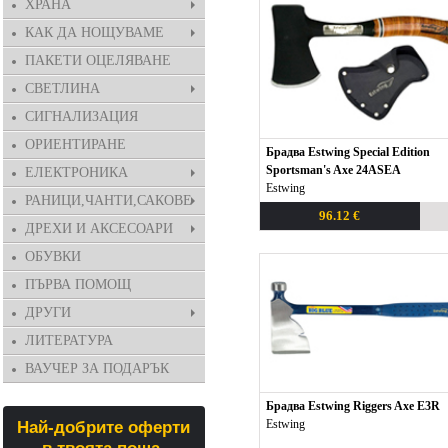
ХРАНА
КАК ДА НОЩУВАМЕ
ПАКЕТИ ОЦЕЛЯВАНЕ
СВЕТЛИНА
СИГНАЛИЗАЦИЯ
ОРИЕНТИРАНЕ
Брадва Estwing Special Edition
Sportsman's Axe 24ASEA
ЕЛЕКТРОНИКА
Еstwing
РАНИЦИ,ЧАНТИ,САКОВЕ
96.12 €
ДРЕХИ И АКСЕСОАРИ
ОБУВКИ
ПЪРВА ПОМОЩ
ДРУГИ
ЛИТЕРАТУРА
ВАУЧЕР ЗА ПОДАРЪК
Брадва Estwing Riggers Axe E3R
Еstwing
Най-добрите оферти