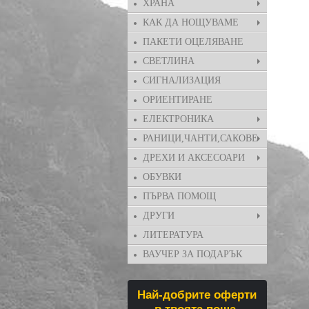
ХРАНА
КАК ДА НОЩУВАМЕ
ПАКЕТИ ОЦЕЛЯВАНЕ
СВЕТЛИНА
СИГНАЛИЗАЦИЯ
ОРИЕНТИРАНЕ
ЕЛЕКТРОНИКА
РАНИЦИ,ЧАНТИ,САКОВЕ
ДРЕХИ И АКСЕСОАРИ
ОБУВКИ
ПЪРВА ПОМОЩ
ДРУГИ
ЛИТЕРАТУРА
ВАУЧЕР ЗА ПОДАРЪК
Най-добрите оферти