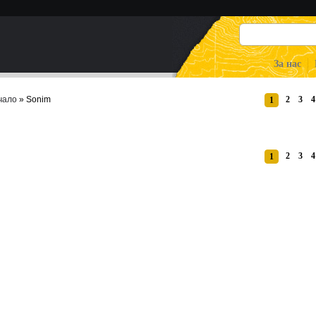
За нас
чало
» Sonim
2
3
4
1
2
3
4
1