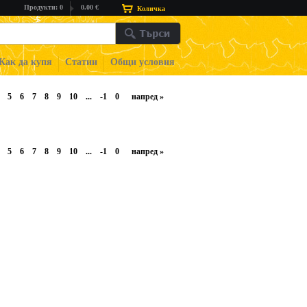
Продукти: 0
0.00 €
Количка
Как да купя
Статии
Общи условия
5
6
7
8
9
10
...
-1
0
напред
»
5
6
7
8
9
10
...
-1
0
напред
»