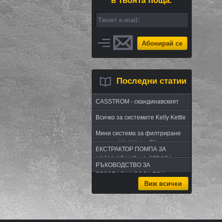
в твоята поща.
Абонирай се
Последни статии
CASSTROM - скандинавският
път в оцеляването или
Всичко за системите Kelly Kettle
бушкрафт по лапландски
Мини система за филтриране
на вода Mini Water Filter
ЕКСТРАКТОР ПОМПА ЗА
ИЗСМУКВАНЕ НА ОТРОВА -
РЪКОВОДСТВО ЗА
комплект за извличане на
БЕЗОПАСНА ВОДА ПРИ
отрова
Виж всички
ПЪТУВАНЕ