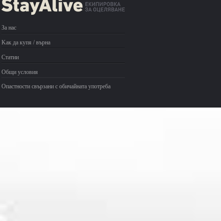
За нас
Kак да купя / върна
Статии
Общи условия
Опастности свързани с обичайната употреба