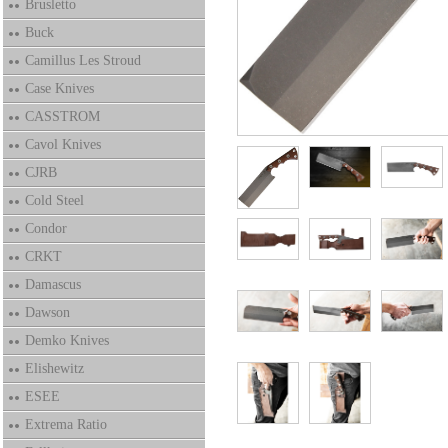
Brusletto
Buck
Camillus Les Stroud
Case Knives
CASSTROM
Cavol Knives
CJRB
Cold Steel
Condor
CRKT
Damascus
Dawson
Demko Knives
Elishewitz
ESEE
Extrema Ratio