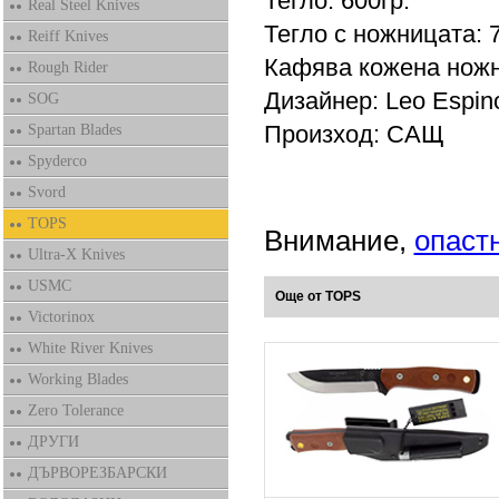
Тегло: 600гр.
Real Steel Knives
Тегло с ножницата: 7
Reiff Knives
Кафява кожена ножни
Rough Rider
Дизайнер: Leo Espin
SOG
Произход: САЩ
Spartan Blades
Spyderco
Svord
TOPS
Внимание,
опаст
Ultra-X Knives
USMC
Още от TOPS
Victorinox
White River Knives
Working Blades
Zero Tolerance
ДРУГИ
ДЪРВОРЕЗБАРСКИ