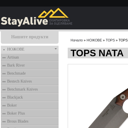
Нашите продукти
Начало
»
НОЖОВЕ
»
TOPS
» TOPS
НОЖОВЕ
TOPS NATA
Artisan
Bark River
Benchmade
Bestech Knives
Benchmark Knives
Blackjack
Boker
Boker Plus
Brous Blades