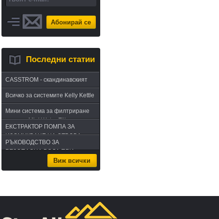
Абонирай се
Последни статии
CASSTROM - скандинавският
път в оцеляването или
Всичко за системите Kelly Kettle
бушкрафт по лапландски
Мини система за филтриране
на вода Mini Water Filter
ЕКСТРАКТОР ПОМПА ЗА
ИЗСМУКВАНЕ НА ОТРОВА -
РЪКОВОДСТВО ЗА
комплект за извличане на
БЕЗОПАСНА ВОДА ПРИ
отрова
Виж всички
ПЪТУВАНЕ