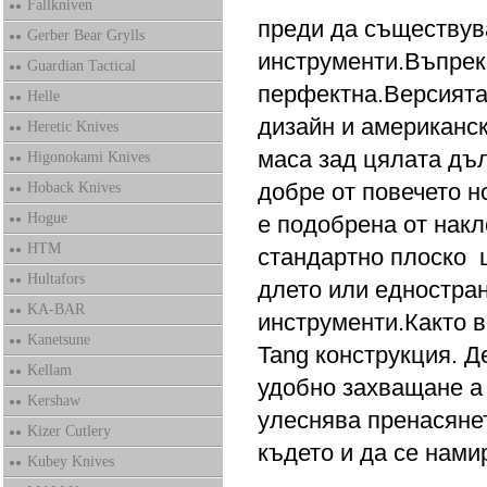
Fallkniven
преди да съществув
Gerber Bear Grylls
инструменти.Въпрек
Guardian Tactical
перфектна.Версията
Helle
дизайн и американс
Heretic Knives
маса зад цялата дъл
Higonokami Knives
добре от повечето н
Hoback Knives
Hogue
е подобрена от нак
HTM
стандартно плоско ш
Hultafors
длето или едностран
KA-BAR
инструменти.Както в
Kanetsune
Tang конструкция. 
Kellam
удобно захващане а
Kershaw
улеснява пренасянет
Kizer Cutlery
където и да се нами
Kubey Knives