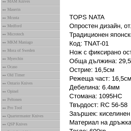
MAM Knives
Maserin
TOPS NATA
Mcusta
Опростен дизайн, о
Medford
Традиционен японск
Microtech
Код: TNAT-01
MKM Maniago
Mora of Sweden
Нож с фиксирано ост
Myerchin
Обща дължина: 29,
Ocaso
Острие: 16,5см
Old Timer
Режеща част: 16,5с
Ontario Knives
Дебелина: 6.4мм
Opinel
Стомана: 1095HC
Peltonen
Твърдост: RC 56-58
Pro Tool
Заършек: киселинен
Quartermaster Knives
Материал на дръжка
QSP Knives