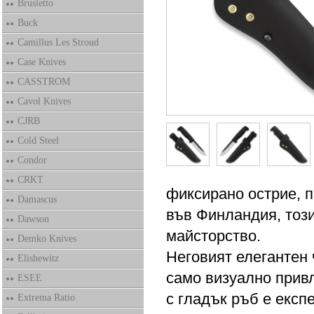
Brusletto
Buck
Camillus Les Stroud
Case Knives
CASSTROM
Cavol Knives
CJRB
Cold Steel
Condor
CRKT
фиксирано острие, п
Damascus
във Финландия, тоз
Dawson
майсторство.
Demko Knives
Неговият елегантен 
Elishewitz
само визуално привл
ESEE
с гладък ръб е експ
Extrema Ratio