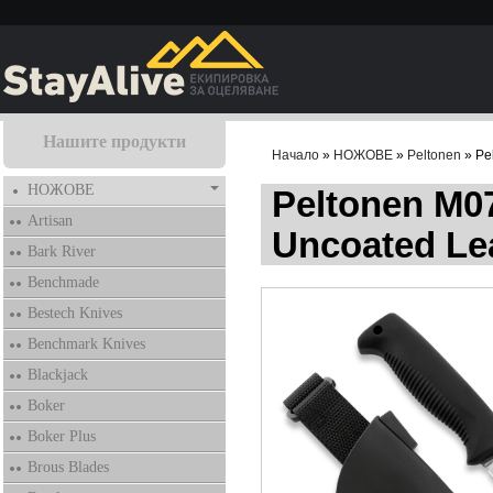
Нашите продукти
Начало
»
НОЖОВЕ
»
Peltonen
» Pe
НОЖОВЕ
Peltonen M0
Artisan
Uncoated Le
Bark River
Benchmade
Bestech Knives
Benchmark Knives
Blackjack
Boker
Boker Plus
Brous Blades