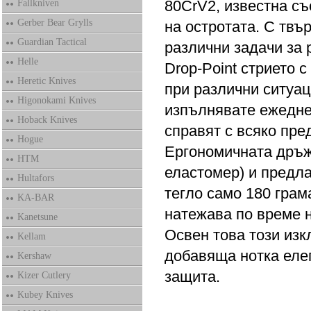
80CrV2, известна съ
Fallkniven
Gerber Bear Grylls
на остротата. С твъ
Guardian Tactical
различни задачи за 
Helle
Drop-Point стрието 
Heretic Knives
при различни ситуац
Higonokami Knives
изпълнявате ежеднев
Hoback Knives
справят с всяко пре
Hogue
Ергономичната дръж
HTM
еластомер) и предла
Hultafors
тегло само 180 грама
KA-BAR
натежава по време 
Kanetsune
Освен това този изк
Kellam
добавяща нотка еле
Kershaw
защита.
Kizer Cutlery
Kubey Knives