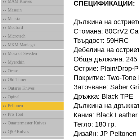
MAM Knives
СПЕЦИФИКАЦИИ:
Maserin
Mcusta
Дължина на острието
Medford
Стомана: 80CrV2 Car
Microtech
Твърдост: 59HRC
MKM Maniago
Дебелина на остриет
Mora of Sweden
Обща дължина: 245
Myerchin
Острие: Plain/Drop-P
Ocaso
Покритие: Two-Tone 
Old Timer
Заточване: Saber Gr
Ontario Knives
Дръжка: Black TPE
Opinel
Дължина на дръжкат
Peltonen
Кания: Black Leather
Pro Tool
Тегло: 180 гр.
Quartermaster Knives
QSP Knives
Дизайн: JP Peltonen