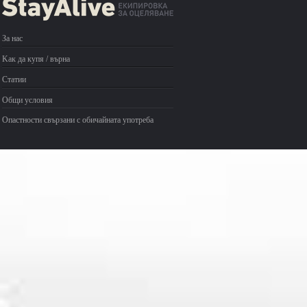
За нас
Kак да купя / върна
Статии
Общи условия
Опастности свързани с обичайната употреба