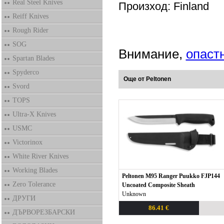
Real Steel Knives
Произход: Finland
Reiff Knives
Rough Rider
SOG
Внимание,
опаст
Spartan Blades
Spyderco
Още от Peltonen
Svord
TOPS
Ultra-X Knives
USMC
Victorinox
White River Knives
Working Blades
Peltonen M95 Ranger Puukko FJP144
Zero Tolerance
Uncoated Composite Sheath
Unknown
ДРУГИ
86.41 €
ДЪРВОРЕЗБАРСКИ