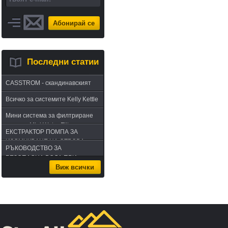
Абонирай се
Последни статии
CASSTROM - скандинавският
път в оцеляването или
Всичко за системите Kelly Kettle
бушкрафт по лапландски
Мини система за филтриране
на вода Mini Water Filter
ЕКСТРАКТОР ПОМПА ЗА
ИЗСМУКВАНЕ НА ОТРОВА -
РЪКОВОДСТВО ЗА
комплект за извличане на
БЕЗОПАСНА ВОДА ПРИ
отрова
Виж всички
ПЪТУВАНЕ