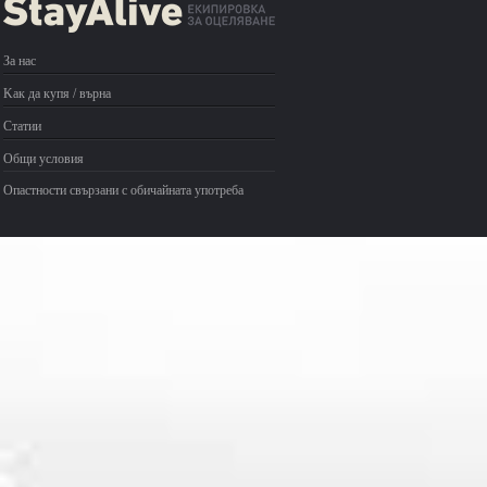
За нас
Kак да купя / върна
Статии
Общи условия
Опастности свързани с обичайната употреба