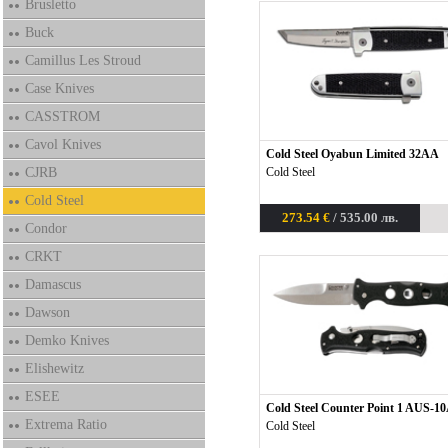
Brusletto
Buck
Camillus Les Stroud
Case Knives
CASSTROM
Cavol Knives
Cold Steel Oyabun Limited 32AA
CJRB
Cold Steel
Cold Steel
273.54 €
/ 535.00 лв.
Condor
CRKT
Damascus
Dawson
Demko Knives
Elishewitz
ESEE
Cold Steel Counter Point 1 AUS-1
Extrema Ratio
Cold Steel