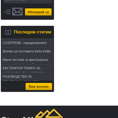
Абонирай се
Последни статии
CASSTROM - скандинавският
път в оцеляването или
Всичко за системите Kelly Kettle
бушкрафт по лапландски
Мини система за филтриране
на вода Mini Water Filter
ЕКСТРАКТОР ПОМПА ЗА
ИЗСМУКВАНЕ НА ОТРОВА -
РЪКОВОДСТВО ЗА
комплект за извличане на
БЕЗОПАСНА ВОДА ПРИ
отрова
Виж всички
ПЪТУВАНЕ