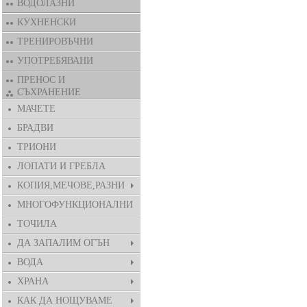
ВОДОЛАЗНИ
КУХНЕНСКИ
ТРЕНИРОВЪЧНИ
УПОТРЕБЯВАНИ
ПРЕНОС И
СЪХРАНЕНИЕ
МАЧЕТЕ
БРАДВИ
ТРИОНИ
ЛОПАТИ И ГРЕБЛА
КОПИЯ,МЕЧОВЕ,РАЗНИ
МНОГОФУНКЦИОНАЛНИ
ТОЧИЛА
ДА ЗАПАЛИМ ОГЪН
ВОДА
ХРАНА
КАК ДА НОЩУВАМЕ