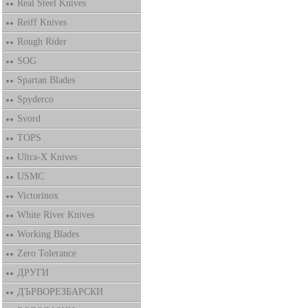
Real Steel Knives
Reiff Knives
Rough Rider
SOG
Spartan Blades
Spyderco
Svord
TOPS
Ultra-X Knives
USMC
Victorinox
White River Knives
Working Blades
Zero Tolerance
ДРУГИ
ДЪРВОРЕЗБАРСКИ