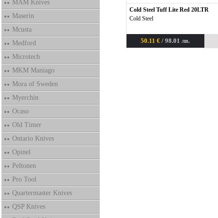
MAM Knives
Cold Steel Tuff Lite Red 20LTR
Maserin
Cold Steel
Mcusta
50.11 €
/ 98.01 лв.
Medford
Microtech
MKM Maniago
Mora of Sweden
Myerchin
Ocaso
Old Timer
Ontario Knives
Opinel
Peltonen
Pro Tool
Quartermaster Knives
QSP Knives