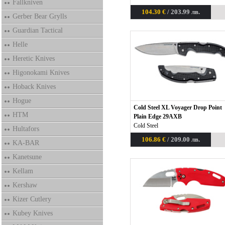
Fallkniven
104.30 €
/ 203.99 лв.
Gerber Bear Grylls
Guardian Tactical
Helle
Heretic Knives
Higonokami Knives
Hoback Knives
Hogue
Cold Steel XL Voyager Drop Point
HTM
Plain Edge 29AXB
Cold Steel
Hultafors
106.86 €
/ 209.00 лв.
KA-BAR
Kanetsune
Kellam
Kershaw
Kizer Cutlery
Kubey Knives