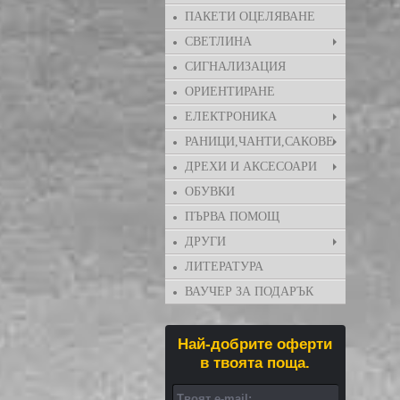
ПАКЕТИ ОЦЕЛЯВАНЕ
СВЕТЛИНА
СИГНАЛИЗАЦИЯ
ОРИЕНТИРАНЕ
ЕЛЕКТРОНИКА
РАНИЦИ,ЧАНТИ,САКОВЕ
ДРЕХИ И АКСЕСОАРИ
ОБУВКИ
ПЪРВА ПОМОЩ
ДРУГИ
ЛИТЕРАТУРА
ВАУЧЕР ЗА ПОДАРЪК
Най-добрите оферти
в твоята поща.