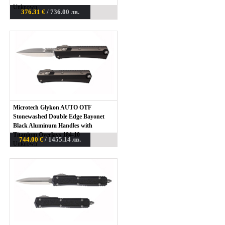
Unknown
376.31 €
/ 736.00 лв.
Microtech Glykon AUTO OTF
Stonewashed Double Edge Bayonet
Black Aluminum Handles with
Titanium Overlays 184-10
744.00 €
/ 1455.14 лв.
Unknown