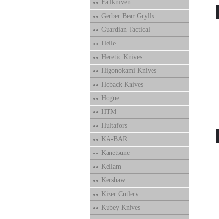
Fallkniven
Gerber Bear Grylls
Guardian Tactical
Helle
Heretic Knives
Higonokami Knives
Hoback Knives
Hogue
HTM
Hultafors
KA-BAR
Kanetsune
Kellam
Kershaw
Kizer Cutlery
Kubey Knives