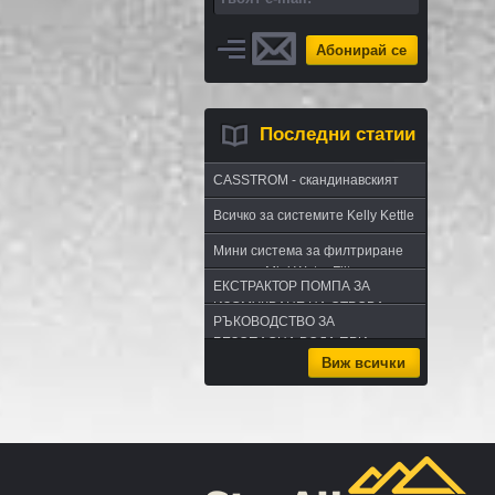
Абонирай се
Последни статии
CASSTROM - скандинавският
път в оцеляването или
Всичко за системите Kelly Kettle
бушкрафт по лапландски
Мини система за филтриране
на вода Mini Water Filter
ЕКСТРАКТОР ПОМПА ЗА
ИЗСМУКВАНЕ НА ОТРОВА -
РЪКОВОДСТВО ЗА
комплект за извличане на
БЕЗОПАСНА ВОДА ПРИ
отрова
Виж всички
ПЪТУВАНЕ