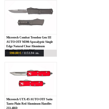
Microtech Combat Troodon Gen III
AUTO OTF M390 Apocalyptic Single
Edge Natural Clear Aluminum
Handles 1143-10APNC
590.00 €
/ 1153.94 лв.
Unknown
Microtech UTX-85 AUTO OTF Satin
Tanto Plain Red Aluminum Handles
233-4RD