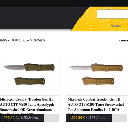
За нас
чало
»
НОЖОВЕ
»
Microtech
«
наза
Microtech Combat Troodon Gen III
Microtech Combat Troodon Gen III
AUTO OTF M390 Tanto Apocalyptic
AUTO OTF M390 Tanto Stonewashed
Stonewashed OD Green Aluminum
Tan Aluminum Handles 1144-10TA
Handles 1144-10APOD
Unknown
590.00 €
/ 1153.94 лв.
590.00 €
/ 1153.94 лв.
Unknown