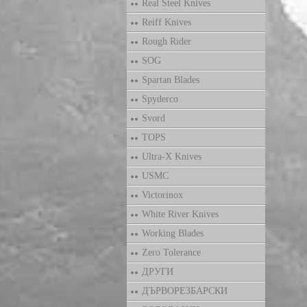
Real Steel Knives
Reiff Knives
Rough Rider
SOG
Spartan Blades
Spyderco
Svord
TOPS
Ultra-X Knives
USMC
Victorinox
White River Knives
Working Blades
Zero Tolerance
ДРУГИ
ДЪРВОРЕЗБАРСКИ