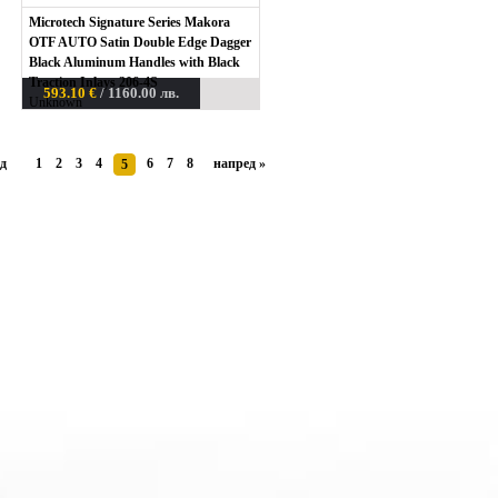
Microtech Signature Series Makora
OTF AUTO Satin Double Edge Dagger
Black Aluminum Handles with Black
Traction Inlays 206-4S
593.10 €
/ 1160.00 лв.
Unknown
д
1
2
3
4
6
7
8
напред
»
5