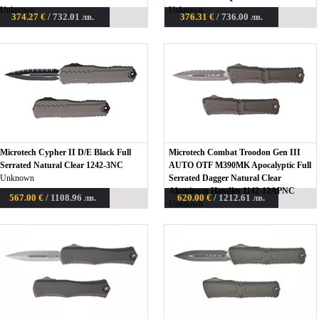
Unknown
Unknown
374.27 €
/ 732.01 лв.
376.31 €
/ 736.00 лв.
Microtech Cypher II D/E Black Full
Microtech Combat Troodon Gen III
Serrated Natural Clear 1242-3NC
AUTO OTF M390MK Apocalyptic Full
Unknown
Serrated Dagger Natural Clear
Aluminum Handles 1142-12APNC
567.00 €
/ 1108.96 лв.
620.00 €
/ 1212.61 лв.
Unknown