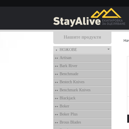
Нашите продукти
На
НОЖОВЕ
Artisan
Bark River
Benchmade
Bestech Knives
Benchmark Knives
Blackjack
Boker
Boker Plus
Brous Blades