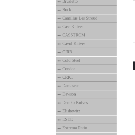
Brusletto
Buck
Camillus Les Stroud
Case Knives
CASSTROM
Cavol Knives
CJRB
Cold Steel
Condor
CRKT
Damascus
Dawson
Demko Knives
Elishewitz
ESEE
Extrema Ratio