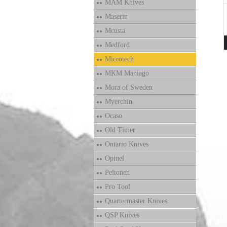
MAM Knives
Maserin
Mcusta
Medford
Microtech
MKM Maniago
Mora of Sweden
Myerchin
Ocaso
Old Timer
Ontario Knives
Opinel
Peltonen
Pro Tool
Quartermaster Knives
QSP Knives