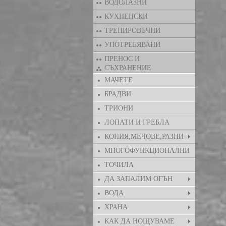
ВОДОЛАЗНИ
КУХНЕНСКИ
ТРЕНИРОВЪЧНИ
УПОТРЕБЯВАНИ
ПРЕНОС И
СЪХРАНЕНИЕ
МАЧЕТЕ
БРАДВИ
ТРИОНИ
ЛОПАТИ И ГРЕБЛА
КОПИЯ,МЕЧОВЕ,РАЗНИ
МНОГОФУНКЦИОНАЛНИ
ТОЧИЛА
ДА ЗАПАЛИМ ОГЪН
ВОДА
ХРАНА
КАК ДА НОЩУВАМЕ