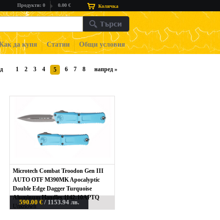
Продукти: 0
0.00 €
Количка
Как да купя
Статии
Общи условия
д
1
2
3
4
6
7
8
напред
»
5
Microtech Combat Troodon Gen III
AUTO OTF M390MK Apocalyptic
Double Edge Dagger Turquoise
Aluminum Handles 1142-10APTQ
590.00 €
/ 1153.94 лв.
Unknown