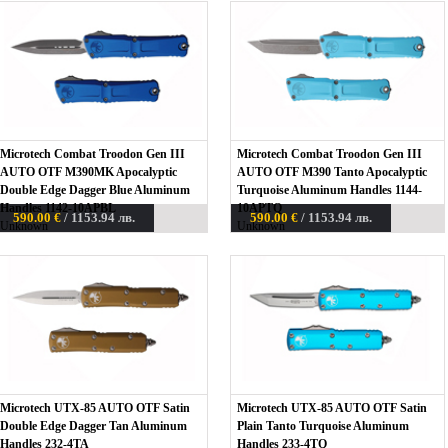
Microtech Combat Troodon Gen III
Microtech Combat Troodon Gen III
AUTO OTF M390MK Apocalyptic
AUTO OTF M390 Tanto Apocalyptic
Double Edge Dagger Blue Aluminum
Turquoise Aluminum Handles 1144-
Handles 1142-10APBL
10APTQ
590.00 €
/ 1153.94 лв.
590.00 €
/ 1153.94 лв.
Unknown
Unknown
Microtech UTX-85 AUTO OTF Satin
Microtech UTX-85 AUTO OTF Satin
Double Edge Dagger Tan Aluminum
Plain Tanto Turquoise Aluminum
Handles 232-4TA
Handles 233-4TQ