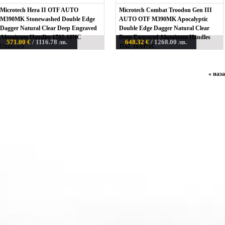
Microtech Hera II OTF AUTO
Microtech Combat Troodon Gen III
M390MK Stonewashed Double Edge
AUTO OTF M390MK Apocalyptic
Dagger Natural Clear Deep Engraved
Double Edge Dagger Natural Clear
Aluminum Handles 1702-10NC
Deep Engraved Aluminum Handles
571.00 €
/ 1116.78 лв.
648.32 €
/ 1268.00 лв.
Unknown
1142-10APNC
Unknown
«
наза