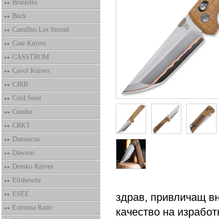
Brusletto
Buck
Camillus Les Stroud
Case Knives
CASSTROM
Cavol Knives
CJRB
Cold Steel
Condor
CRKT
Damascus
Dawson
Demko Knives
Elishewitz
ESEE
здрав, привличащ вн
Extrema Ratio
качество на израбо