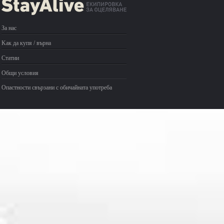
За нас
Kак да купя / върна
Статии
Общи условия
Опастности свързани с обичайната употреба