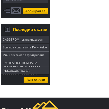
Абонирай се
Последни статии
CASSTROM - скандинавският
път в оцеляването или
Всичко за системите Kelly Kettle
бушкрафт по лапландски
Мини система за филтриране
на вода Mini Water Filter
ЕКСТРАКТОР ПОМПА ЗА
ИЗСМУКВАНЕ НА ОТРОВА -
РЪКОВОДСТВО ЗА
комплект за извличане на
БЕЗОПАСНА ВОДА ПРИ
отрова
Виж всички
ПЪТУВАНЕ