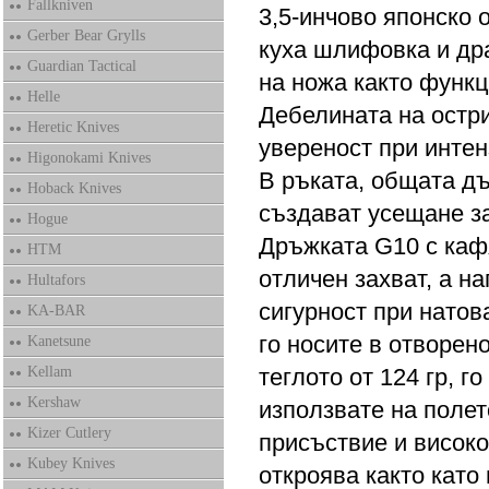
Fallkniven
3,5-инчово японско о
Gerber Bear Grylls
куха шлифовка и др
Guardian Tactical
на ножа както функц
Helle
Дебелината на остри
Heretic Knives
увереност при интен
Higonokami Knives
В ръката, общата дъ
Hoback Knives
създават усещане за
Hogue
Дръжката G10 с каф
HTM
отличен захват, а н
Hultafors
сигурност при натов
KA-BAR
го носите в отворено
Kanetsune
Kellam
теглото от 124 гр, 
Kershaw
използвате на полет
Kizer Cutlery
присъствие и високо
Kubey Knives
откроява както като 