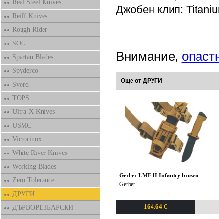
Real Steel Knives
Джобен клип: Titanium
Reiff Knives
Rough Rider
SOG
Внимание,
опаст
Spartan Blades
Spyderco
Още от ДРУГИ
Svord
TOPS
Ultra-X Knives
USMC
Victorinox
White River Knives
Working Blades
Gerber LMF II Infantry brown
Zero Tolerance
Gerber
ДРУГИ
164.64 €
ДЪРВОРЕЗБАРСКИ