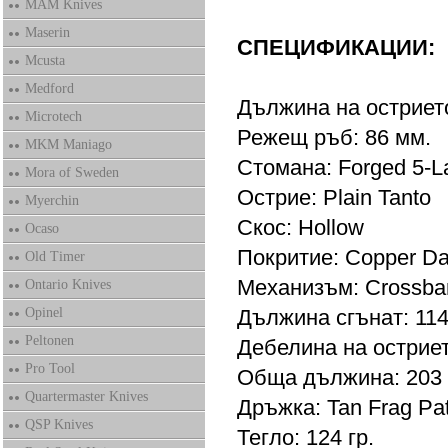
MAM Knives
Maserin
СПЕЦИФИКАЦИИ:
Mcusta
Medford
Дължина на острието
Microtech
Режещ ръб: 86 мм.
MKM Maniago
Стомана: Forged 5-La
Mora of Sweden
Острие: Plain Tanto
Myerchin
Скос: Hollow
Ocaso
Покритие: Copper D
Old Timer
Механизъм: Crossba
Ontario Knives
Opinel
Дължина сгънат: 114
Peltonen
Дебелина на остриет
Pro Tool
Обща дължина: 203
Quartermaster Knives
Дръжка: Tan Frag Pa
QSP Knives
Тегло: 124 гр.