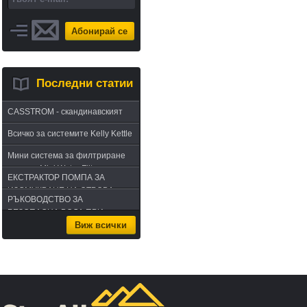
Абонирай се
Последни статии
CASSTROM - скандинавският
път в оцеляването или
Всичко за системите Kelly Kettle
бушкрафт по лапландски
Мини система за филтриране
на вода Mini Water Filter
ЕКСТРАКТОР ПОМПА ЗА
ИЗСМУКВАНЕ НА ОТРОВА -
РЪКОВОДСТВО ЗА
комплект за извличане на
БЕЗОПАСНА ВОДА ПРИ
отрова
Виж всички
ПЪТУВАНЕ