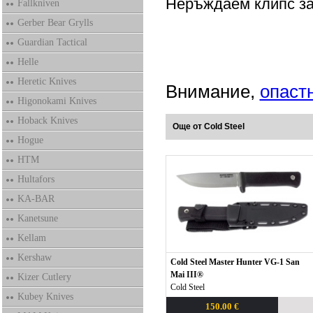
Неръждаем клипс за
Fallkniven
Gerber Bear Grylls
Guardian Tactical
Helle
Heretic Knives
Внимание,
опаст
Higonokami Knives
Hoback Knives
Още от Cold Steel
Hogue
HTM
Hultafors
KA-BAR
Kanetsune
Kellam
Kershaw
Cold Steel Master Hunter VG-1 San
Mai III®
Kizer Cutlery
Cold Steel
Kubey Knives
150.00 €