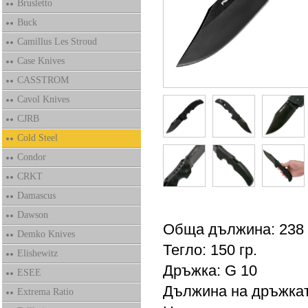
Brusletto
Buck
Camillus Les Stroud
Case Knives
CASSTROM
Cavol Knives
CJRB
Cold Steel
Condor
CRKT
Damascus
Dawson
Обща дължина: 238
Demko Knives
Тегло: 150 гр.
Elishewitz
Дръжка: G 10
ESEE
Дължина на дръжкат
Extrema Ratio