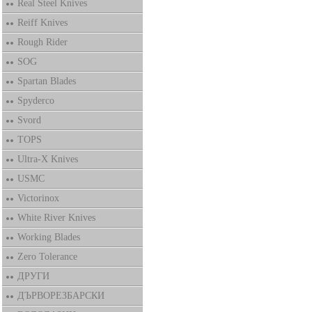
Real Steel Knives
Reiff Knives
Rough Rider
SOG
Spartan Blades
Spyderco
Svord
TOPS
Ultra-X Knives
USMC
Victorinox
White River Knives
Working Blades
Zero Tolerance
ДРУГИ
ДЪРВОРЕЗБАРСКИ