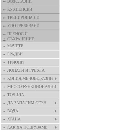
ВОДОЛАЗНИ
КУХНЕНСКИ
ТРЕНИРОВЪЧНИ
УПОТРЕБЯВАНИ
ПРЕНОС И
СЪХРАНЕНИЕ
МАЧЕТЕ
БРАДВИ
ТРИОНИ
ЛОПАТИ И ГРЕБЛА
КОПИЯ,МЕЧОВЕ,РАЗНИ
МНОГОФУНКЦИОНАЛНИ
ТОЧИЛА
ДА ЗАПАЛИМ ОГЪН
ВОДА
ХРАНА
КАК ДА НОЩУВАМЕ