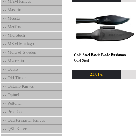
MAM Knives
Maserin
Mcusta
Medford
Microtech
MKM Maniago
Mora of Sweden
Cold Steel Bowie Blade Bushman
Cold Steel
Myerchin
Ocaso
23.01 €
Old Timer
Ontario Knives
Opinel
Peltonen
Pro Tool
Quartermaster Knives
QSP Knives