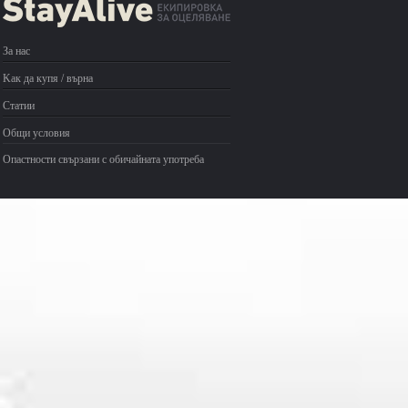
За нас
Kак да купя / върна
Статии
Общи условия
Опастности свързани с обичайната употреба