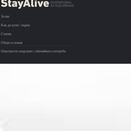
За нас
Kак да купя / върна
Статии
Общи условия
Опастности свързани с обичайната употреба