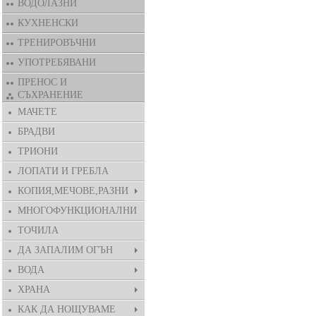
ВОДОЛАЗНИ
КУХНЕНСКИ
ТРЕНИРОВЪЧНИ
УПОТРЕБЯВАНИ
ПРЕНОС И
СЪХРАНЕНИЕ
МАЧЕТЕ
БРАДВИ
ТРИОНИ
ЛОПАТИ И ГРЕБЛА
КОПИЯ,МЕЧОВЕ,РАЗНИ
МНОГОФУНКЦИОНАЛНИ
ТОЧИЛА
ДА ЗАПАЛИМ ОГЪН
ВОДА
ХРАНА
КАК ДА НОЩУВАМЕ