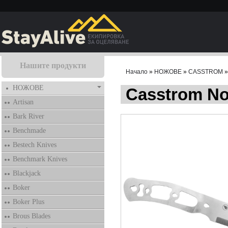
Нашите продукти
Начало
»
НОЖОВЕ
»
CASSTROM
»
НОЖОВЕ
Casstrom No
Artisan
Bark River
Benchmade
Bestech Knives
Benchmark Knives
Blackjack
Boker
Boker Plus
Brous Blades