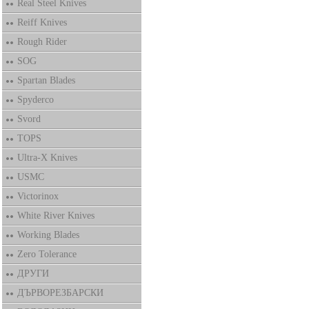
Real Steel Knives
Reiff Knives
Rough Rider
SOG
Spartan Blades
Spyderco
Svord
TOPS
Ultra-X Knives
USMC
Victorinox
White River Knives
Working Blades
Zero Tolerance
ДРУГИ
ДЪРВОРЕЗБАРСКИ