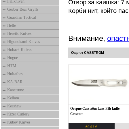
Отвор за каишка: 7 м
Fallkniven
Gerber Bear Grylls
Корби нит, който пас
Guardian Tactical
Helle
Heretic Knives
Внимание,
опаст
Higonokami Knives
Hoback Knives
Още от CASSTROM
Hogue
HTM
Hultafors
KA-BAR
Kanetsune
Kellam
Kershaw
Острие Casström Lars Fält knife
Casstrom
Kizer Cutlery
Kubey Knives
69.02 €