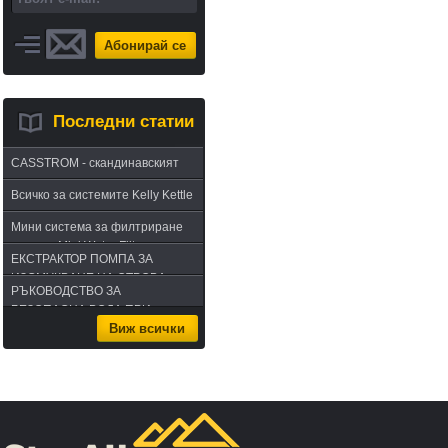
Абонирай се
Последни статии
CASSTROM - скандинавският
път в оцеляването или
Всичко за системите Kelly Kettle
бушкрафт по лапландски
Мини система за филтриране
на вода Mini Water Filter
ЕКСТРАКТОР ПОМПА ЗА
ИЗСМУКВАНЕ НА ОТРОВА -
РЪКОВОДСТВО ЗА
комплект за извличане на
БЕЗОПАСНА ВОДА ПРИ
отрова
Виж всички
ПЪТУВАНЕ