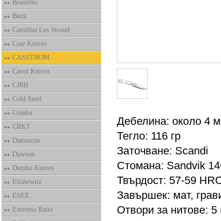
Brusletto
Buck
Camillus Les Stroud
Case Knives
CASSTROM
Cavol Knives
CJRB
Cold Steel
Condor
Дебелина: около 4 
CRKT
Тегло: 116 гр
Damascus
Заточване: Scandi
Dawson
Стомана: Sandvik 1
Demko Knives
Твърдост: 57-59 HR
Elishewitz
Завършек: мат, грав
ESEE
Отвори за нитове: 5 
Extrema Ratio