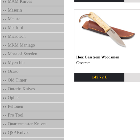
MAM Knives
Maserin
Mcusta
Medford
Microtech
MKM Maniago
Mora of Sweden
Нож Casstrom Woodsman
Myerchin
Casstrom
Ocaso
145.72 €
Old Timer
Ontario Knives
Opinel
Peltonen
Pro Tool
Quartermaster Knives
QSP Knives