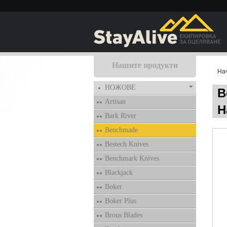
Нашите продукти
На
НОЖОВЕ
B
Artisan
H
Bark River
Benchmade
Bestech Knives
Benchmark Knives
Blackjack
Boker
Boker Plus
Brous Blades