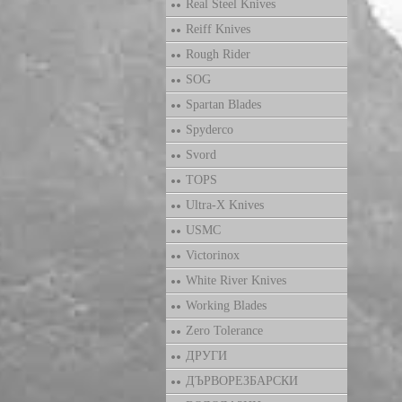
Real Steel Knives
Reiff Knives
Rough Rider
SOG
Spartan Blades
Spyderco
Svord
TOPS
Ultra-X Knives
USMC
Victorinox
White River Knives
Working Blades
Zero Tolerance
ДРУГИ
ДЪРВОРЕЗБАРСКИ