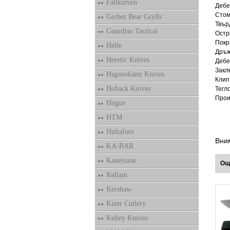
Fallkniven
Дебе
Стом
Gerber Bear Grylls
Твър
Guardian Tactical
Остри
Покр
Helle
Дръжк
Heretic Knives
Дебе
Закл
Higonokami Knives
Клип:
Hoback Knives
Тегло
Прои
Hogue
HTM
Hultafors
Вни
KA-BAR
Kanetsune
Ощ
Kellam
Kershaw
Kizer Cutlery
Kubey Knives