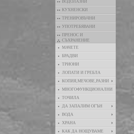
ВОДОЛАЗНИ
КУХНЕНСКИ
ТРЕНИРОВЪЧНИ
УПОТРЕБЯВАНИ
ПРЕНОС И
СЪХРАНЕНИЕ
МАЧЕТЕ
БРАДВИ
ТРИОНИ
ЛОПАТИ И ГРЕБЛА
КОПИЯ,МЕЧОВЕ,РАЗНИ
МНОГОФУНКЦИОНАЛНИ
ТОЧИЛА
ДА ЗАПАЛИМ ОГЪН
ВОДА
ХРАНА
КАК ДА НОЩУВАМЕ