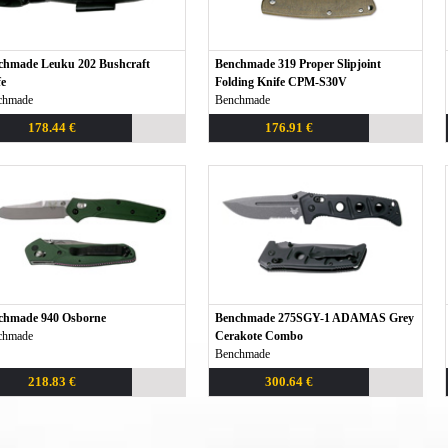
chmade Leuku 202 Bushcraft
Benchmade 319 Proper Slipjoint
e
Folding Knife CPM-S30V
chmade
Benchmade
178.44 €
176.91 €
chmade 940 Osborne
Benchmade 275SGY-1 ADAMAS Grey
chmade
Cerakote Combo
Benchmade
218.83 €
300.64 €