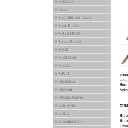
Brusletto
Buck
Camillus Les Stroud
Case Knives
CASSTROM
Cavol Knives
CJRB
Cold Steel
Condor
CRKT
екипи
сред
Damascus
Леко
Dawson
Sele
Demko Knives
Elishewitz
СПЕ
ESEE
Дълж
Дълж
Extrema Ratio
Обща