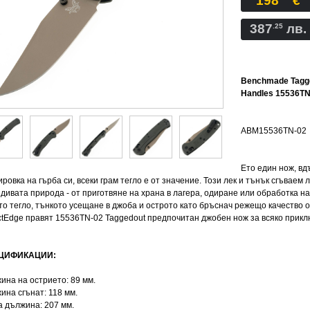
198
€
387
лв.
.25
Benchmade Tagge
Handles 15536TN
ABM15536TN-02
Ето един нож, вд
ровка на гърба си, всеки грам тегло е от значение. Този лек и тънък сгъваем 
 дивата природа - от приготвяне на храна в лагера, одиране или обработка на
то тегло, тънкото усещане в джоба и острото като бръснач режещо качество 
ctEdge правят 15536TN-02 Taggedout предпочитан джобен нож за всяко прикл
ЦИФИКАЦИИ:
ина на острието: 89 мм.
ина сгънат: 118 мм.
 дължина: 207 мм.