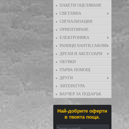
ПАКЕТИ ОЦЕЛЯВАНЕ
СВЕТЛИНА
СИГНАЛИЗАЦИЯ
ОРИЕНТИРАНЕ
ЕЛЕКТРОНИКА
РАНИЦИ,ЧАНТИ,САКОВЕ
ДРЕХИ И АКСЕСОАРИ
ОБУВКИ
ПЪРВА ПОМОЩ
ДРУГИ
ЛИТЕРАТУРА
ВАУЧЕР ЗА ПОДАРЪК
Най-добрите оферти
в твоята поща.