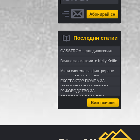
Абонирай се
Последни статии
CASSTROM - скандинавският
път в оцеляването или
Всичко за системите Kelly Kettle
бушкрафт по лапландски
Мини система за филтриране
на вода Mini Water Filter
ЕКСТРАКТОР ПОМПА ЗА
ИЗСМУКВАНЕ НА ОТРОВА -
РЪКОВОДСТВО ЗА
комплект за извличане на
БЕЗОПАСНА ВОДА ПРИ
отрова
Виж всички
ПЪТУВАНЕ