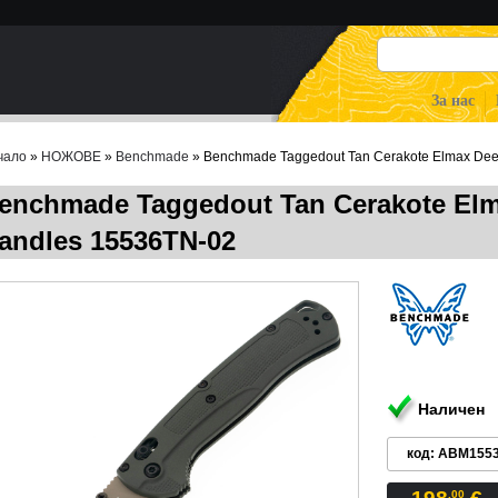
За нас
чало
»
НОЖОВЕ
»
Benchmade
» Benchmade Taggedout Tan Cerakote Elmax Deep
enchmade Taggedout Tan Cerakote Elma
andles 15536TN-02
Наличен
код: ABM155
.00