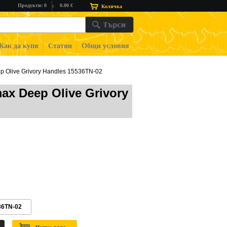
Продукти: 0
0.00 €
Количка
Как да купя
Статии
Общи условия
 Olive Grivory Handles 15536TN-02
x Deep Olive Grivory
36TN-02