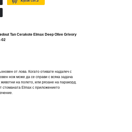
dout Tan Cerakote Elmax Deep Olive Grivory
-02
ъхновен от лова. Когато отивате надалеч с
ловен нож може да се справи с всяка задача
 животни на полето, или рязане на паракорд.
от стоманата Elmax с приложението
ючение.