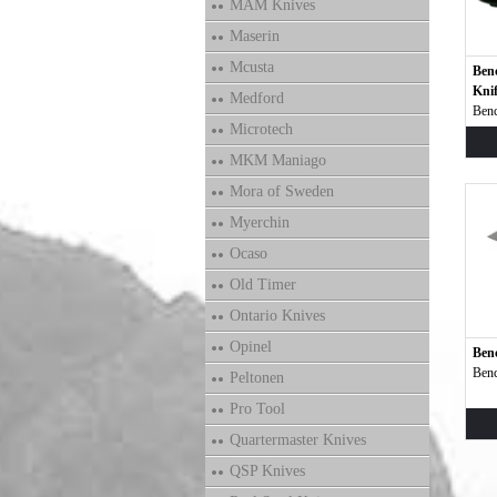
MAM Knives
Maserin
Mcusta
Ben
Knif
Medford
Ben
Microtech
MKM Maniago
Mora of Sweden
Myerchin
Ocaso
Old Timer
Ontario Knives
Opinel
Ben
Ben
Peltonen
Pro Tool
Quartermaster Knives
QSP Knives