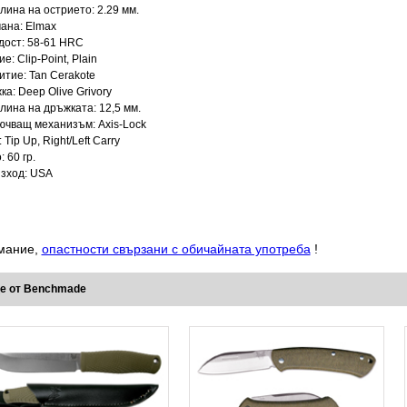
лина на острието: 2.29 мм.
ана: Elmax
дост: 58-61 HRC
е: Clip-Point, Plain
итие: Tan Cerakote
а: Deep Olive Grivory
лина на дръжката: 12,5 мм.
ючващ механизъм: Axis-Lock
 Tip Up, Right/Left Carry
: 60 гр.
зход: USA
мание,
опастности свързани с обичайната употреба
!
е от Benchmade