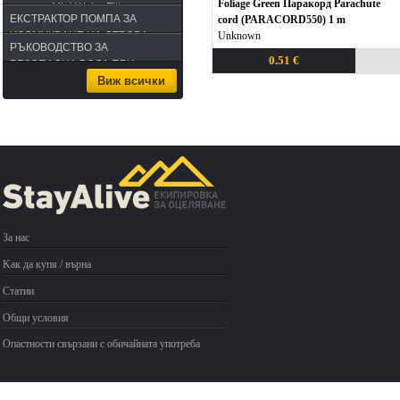
Foliage Green Паракорд Parachute
на вода Mini Water Filter
ЕКСТРАКТОР ПОМПА ЗА
cord (PARACORD550) 1 m
ИЗСМУКВАНЕ НА ОТРОВА -
Unknown
РЪКОВОДСТВО ЗА
комплект за извличане на
0.51 €
БЕЗОПАСНА ВОДА ПРИ
отрова
Виж всички
ПЪТУВАНЕ
За нас
Kак да купя / върна
Статии
Общи условия
Опастности свързани с обичайната употреба