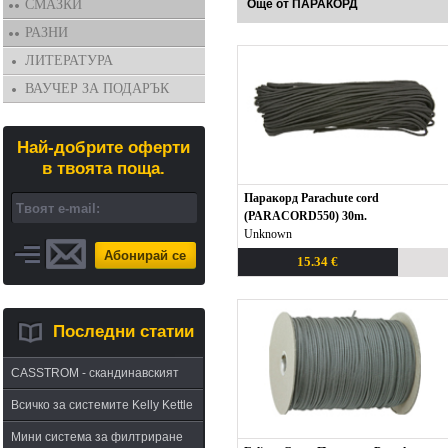
СМАЗКИ
Още от ПАРАКОРД
РАЗНИ
ЛИТЕРАТУРА
ВАУЧЕР ЗА ПОДАРЪК
Най-добрите оферти
в твоята поща.
Паракорд Parachute cord
(PARACORD550) 30m.
Unknown
Абонирай се
15.34 €
Последни статии
CASSTROM - скандинавският
път в оцеляването или
Всичко за системите Kelly Kettle
бушкрафт по лапландски
Мини система за филтриране