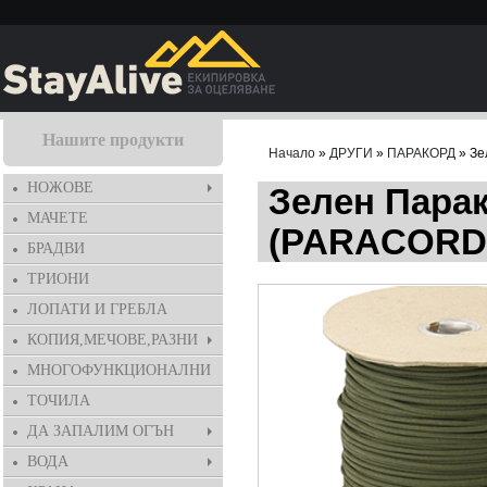
Нашите продукти
Начало
»
ДРУГИ
»
ПАРАКОРД
» Зе
НОЖОВЕ
Зелен Парак
МАЧЕТЕ
(PARACORD5
БРАДВИ
ТРИОНИ
ЛОПАТИ И ГРЕБЛА
КОПИЯ,МЕЧОВЕ,РАЗНИ
МНОГОФУНКЦИОНАЛНИ
ТОЧИЛА
ДА ЗАПАЛИМ ОГЪН
ВОДА