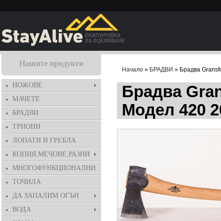
Нашите продукти
Начало
»
БРАДВИ
» Брадва Gransfo
НОЖОВЕ
Брадва Grans
МАЧЕТЕ
Модел 420 2
БРАДВИ
ТРИОНИ
ЛОПАТИ И ГРЕБЛА
КОПИЯ,МЕЧОВЕ,РАЗНИ
МНОГОФУНКЦИОНАЛНИ
ТОЧИЛА
ДА ЗАПАЛИМ ОГЪН
ВОДА