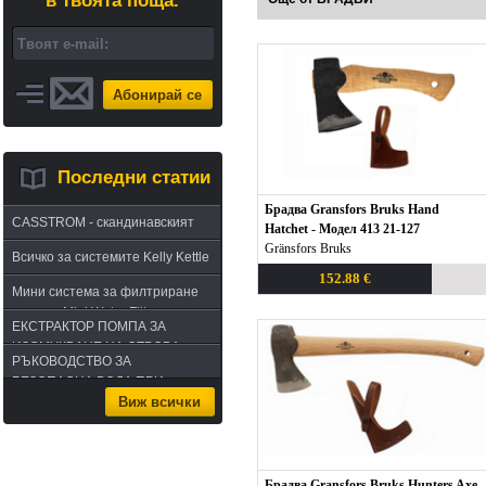
в твоята поща.
Абонирай се
Последни статии
Брадва Gransfors Bruks Hand
CASSTROM - скандинавският
Hatchet - Модел 413 21-127
път в оцеляването или
Gränsfors Bruks
Всичко за системите Kelly Kettle
бушкрафт по лапландски
152.88 €
Мини система за филтриране
на вода Mini Water Filter
ЕКСТРАКТОР ПОМПА ЗА
ИЗСМУКВАНЕ НА ОТРОВА -
РЪКОВОДСТВО ЗА
комплект за извличане на
БЕЗОПАСНА ВОДА ПРИ
отрова
Виж всички
ПЪТУВАНЕ
Брадва Gransfors Bruks Hunters Axe