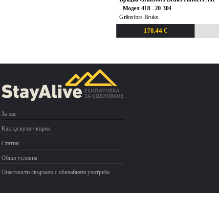
- Модел 418 - 20-304
Gränsfors Bruks
178.44 €
За нас
Kак да купя / върна
Статии
Общи условия
Опастности свързани с обичайната употреба